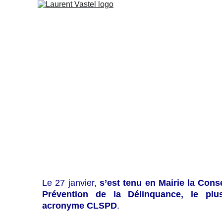
CLSPD : des 
Les actions menées à Fontena
Retour su
Le 27 janvier,
s’est tenu en Mairie la Cons
Prévention de la Délinquance, le pl
acronyme CLSPD
.