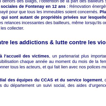
 dehors des Blagis, l’obtention de la part des bailleurs
 sociales de Fontenay en 12 ans
: Rénovation énergéti
a payé pour que tous les immeubles soient concernés.
Plu
qui sont autant de propriétés privées sur lesquelle
s relances incessantes des bailleurs, même lorsqu’ils o
es collecter.
ntre les addictions & lutte contre les v
 l’accueil des victimes
, un partenariat plus import
sensibilisation chaque année au moment du mois de la 
nner tous les acteurs, et qui fait lien avec nos polices m
dial des équipes du CCAS et du service logement
,
ices du département un suivi social, des aides d’urge