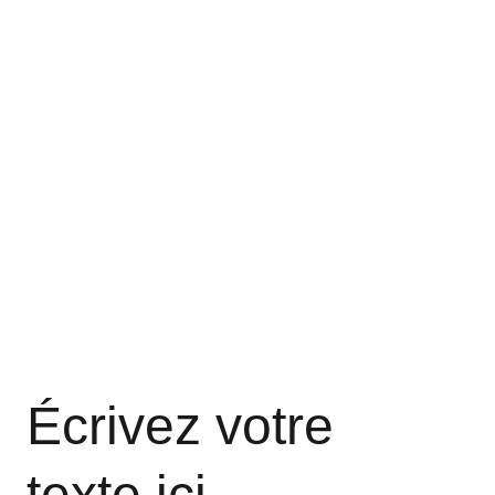
arte de modération
lle de Fontenay-aux-Roses
ntenay Demain
ights reserved.
Écrivez votre 
texte ici ...