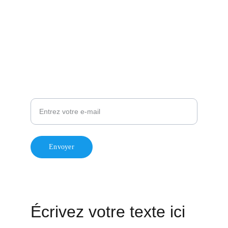
Charte de modération
Ville de Fontenay-aux-Roses
Fontenay Demain
Pour rester informé de mon actualité
Envoyer
© 2024. Laurent Vastel / All rights reserved.
Écrivez votre texte ici 