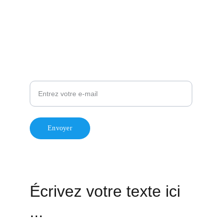
Charte de modération
Ville de Fontenay-aux-Roses
Fontenay Demain
Pour rester informé de mon actualité
Envoyer
© 2024. Laurent Vastel / All rights reserved.
Écrivez votre texte ici 
...